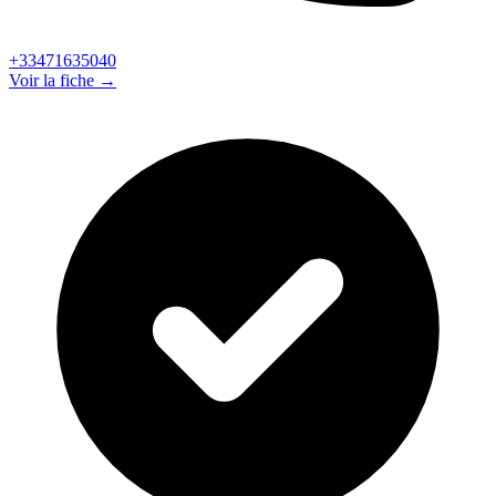
+33471635040
Voir la fiche →