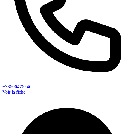
+33606476246
Voir la fiche →