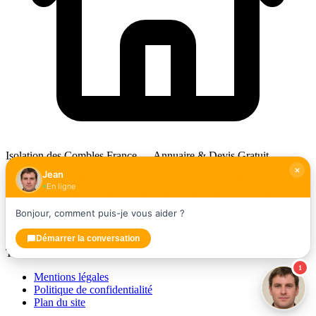
Isolation des Combles France — Annuaire & Devis Gratuit
Jean
L'annuaire de référence pour trouver les meilleurs spécialistes en
En ligne
isolation des combles partout en France. Devis gratuits, avis vérifiés.
Bonjour, comment puis-je vous aider ?
contact@artisans-isolation-combles.fr
Démarrer la conversation
© 2026 Isolation des Combles France — Annuaire & Devis Gratuit.
Tous droits réservés.
1
Mentions légales
Politique de confidentialité
Plan du site