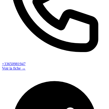
+33650981947
Voir la fiche →