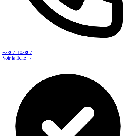
+33671103807
Voir la fiche →