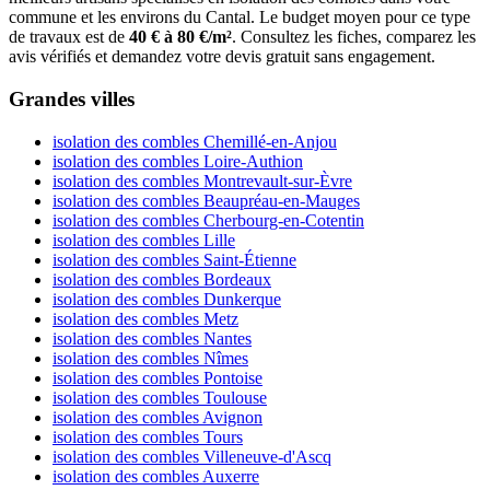
commune et les environs du Cantal. Le budget moyen pour ce type
de travaux est de
40 € à 80 €/m²
. Consultez les fiches, comparez les
avis vérifiés et demandez votre devis gratuit sans engagement.
Grandes villes
isolation des combles Chemillé-en-Anjou
isolation des combles Loire-Authion
isolation des combles Montrevault-sur-Èvre
isolation des combles Beaupréau-en-Mauges
isolation des combles Cherbourg-en-Cotentin
isolation des combles Lille
isolation des combles Saint-Étienne
isolation des combles Bordeaux
isolation des combles Dunkerque
isolation des combles Metz
isolation des combles Nantes
isolation des combles Nîmes
isolation des combles Pontoise
isolation des combles Toulouse
isolation des combles Avignon
isolation des combles Tours
isolation des combles Villeneuve-d'Ascq
isolation des combles Auxerre