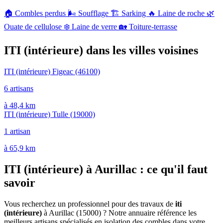
🏠
Combles perdus
🌬️
Soufflage
🏗️
Sarking
🔥
Laine de roche
🌿
Ouate de cellulose
❄️
Laine de verre
🏡
Toiture-terrasse
ITI (intérieure) dans les villes voisines
ITI (intérieure) Figeac
(46100)
6 artisans
à 48,4 km
ITI (intérieure) Tulle
(19000)
1 artisan
à 65,9 km
ITI (intérieure) à Aurillac : ce qu'il faut
savoir
Vous recherchez un professionnel pour des travaux de
iti
(intérieure)
à Aurillac (15000) ? Notre annuaire référence les
meilleurs artisans spécialisés en isolation des combles dans votre