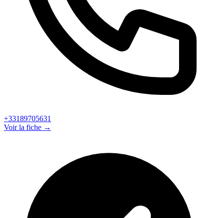
+33189705631
Voir la fiche →