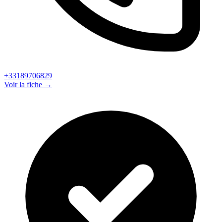
+33189706829
Voir la fiche →