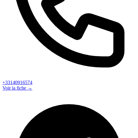
+33140916574
Voir la fiche →