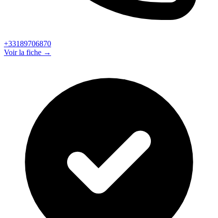
+33189706870
Voir la fiche →