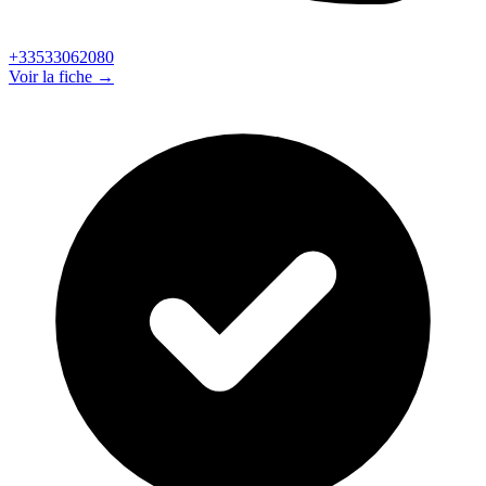
+33533062080
Voir la fiche →