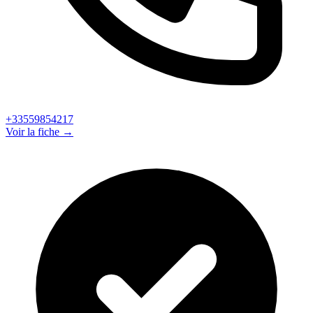
+33559854217
Voir la fiche →