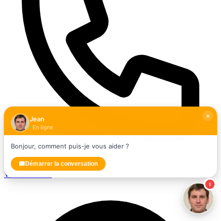
Jean
En ligne
Bonjour, comment puis-je vous aider ?
Démarrer la conversation
+33615685463
Voir la fiche →
1