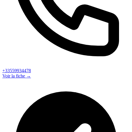
+33559934478
Voir la fiche →