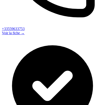
+33559633753
Voir la fiche →