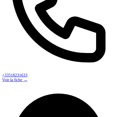
+33518231633
Voir la fiche →