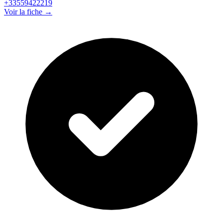
+33559422219
Voir la fiche →