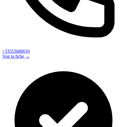
+33553680010
Voir la fiche →