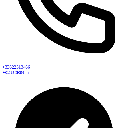
+33622313466
Voir la fiche →