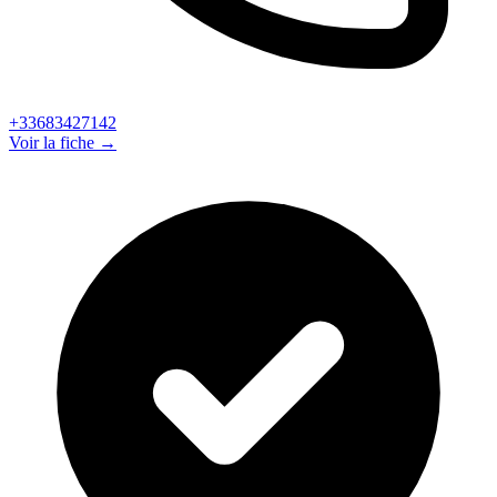
+33683427142
Voir la fiche →