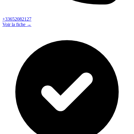
+33652082127
Voir la fiche →