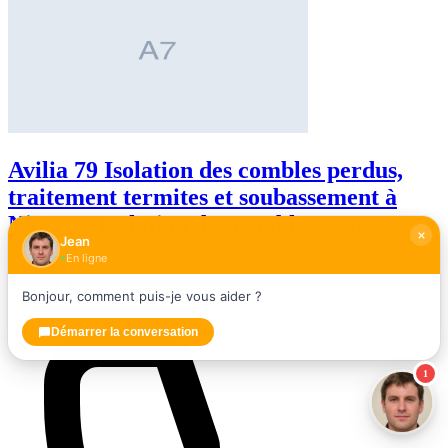
Avilia 79 Isolation des combles perdus,
traitement termites et soubassement à
Niort — Isolation des combles à Agen
Jean
En ligne
Entrepreneur spécialisé dans l'isolation
★
★
★
★
★
0,0
Bonjour, comment puis-je vous aider ?
Démarrer la conversation
1