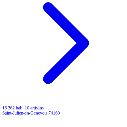
16 362 hab.
10 artisans
Saint-Julien-en-Genevois
74160