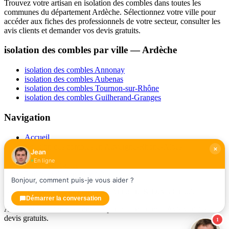
Trouvez votre artisan en isolation des combles dans toutes les
communes du département Ardèche. Sélectionnez votre ville pour
accéder aux fiches des professionnels de votre secteur, consulter les
avis clients et demander vos devis gratuits.
isolation des combles par ville — Ardèche
isolation des combles Annonay
isolation des combles Aubenas
isolation des combles Tournon-sur-Rhône
isolation des combles Guilherand-Granges
Navigation
Accueil
isolation des combles en Auvergne-Rhône-Alpes
Jean
Contact
En ligne
Mentions légales
Politique de confidentialité
Bonjour, comment puis-je vous aider ?
Isolation des Combles France — Annuaire & Devis Gratuit
Démarrer la conversation
Annuaire isolation des combles partout en France. Avis vérifiés,
devis gratuits.
1