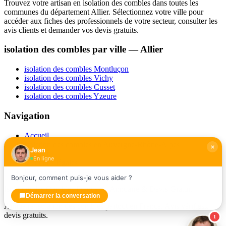
Trouvez votre artisan en isolation des combles dans toutes les
communes du département Allier. Sélectionnez votre ville pour
accéder aux fiches des professionnels de votre secteur, consulter les
avis clients et demander vos devis gratuits.
isolation des combles par ville — Allier
isolation des combles Montluçon
isolation des combles Vichy
isolation des combles Cusset
isolation des combles Yzeure
Navigation
Accueil
isolation des combles en Auvergne-Rhône-Alpes
Jean
Contact
En ligne
Mentions légales
Politique de confidentialité
Bonjour, comment puis-je vous aider ?
Isolation des Combles France — Annuaire & Devis Gratuit
Démarrer la conversation
Annuaire isolation des combles partout en France. Avis vérifiés,
devis gratuits.
1