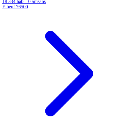
18 334 hab.
10 artisans
Elbeuf
76500