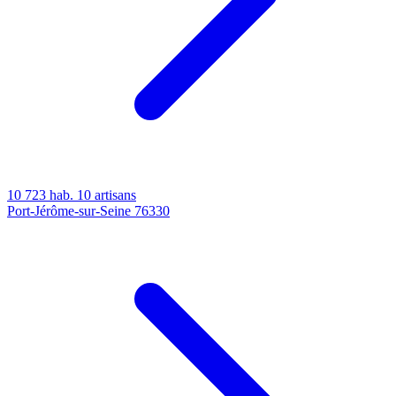
10 723 hab.
10 artisans
Port-Jérôme-sur-Seine
76330