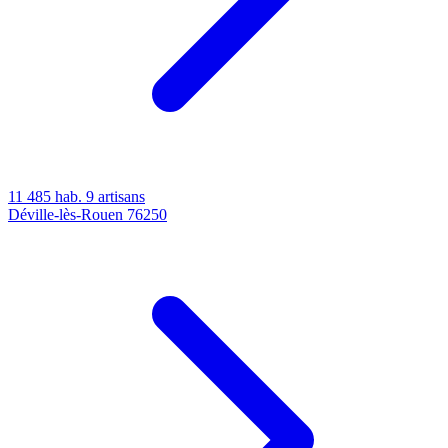
11 485 hab.
9 artisans
Déville-lès-Rouen
76250