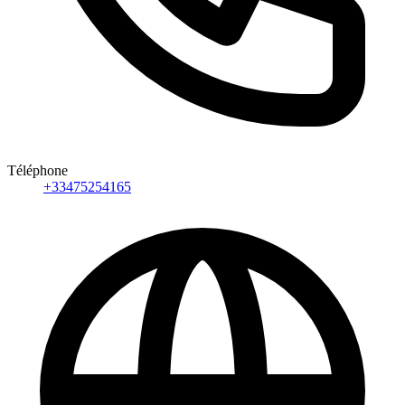
Téléphone
+33475254165