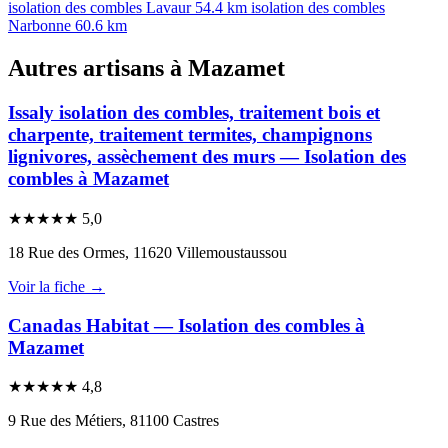
isolation des combles Lavaur
54.4 km
isolation des combles
Narbonne
60.6 km
Autres artisans à Mazamet
Issaly isolation des combles, traitement bois et
charpente, traitement termites, champignons
lignivores, assèchement des murs — Isolation des
combles à Mazamet
★
★
★
★
★
5,0
18 Rue des Ormes, 11620 Villemoustaussou
Voir la fiche →
Canadas Habitat — Isolation des combles à
Mazamet
★
★
★
★
★
4,8
9 Rue des Métiers, 81100 Castres