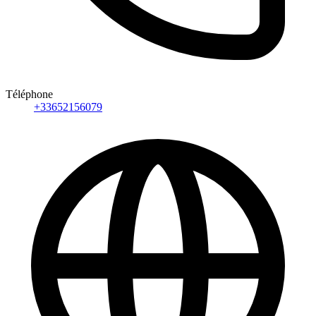
Téléphone
+33652156079