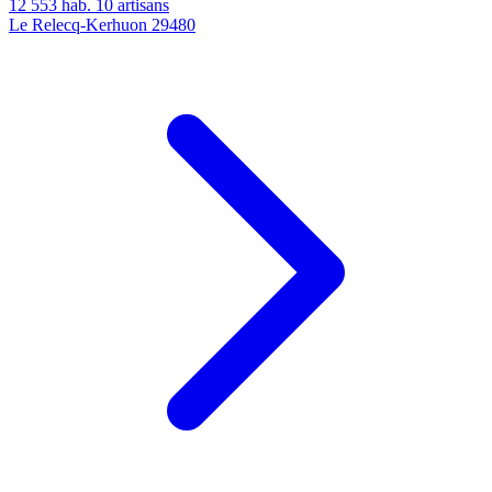
12 553 hab.
10 artisans
Le Relecq-Kerhuon
29480