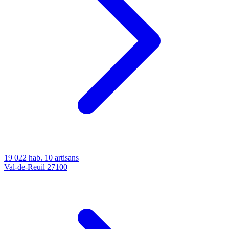
19 022 hab.
10 artisans
Val-de-Reuil
27100